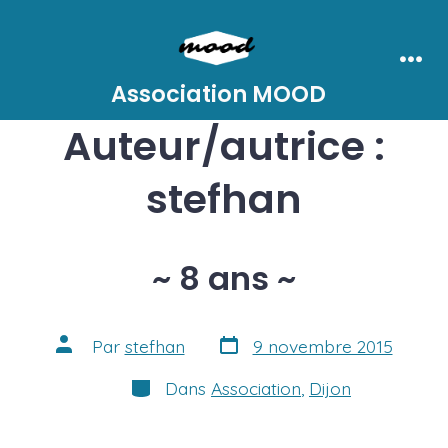
Aller
au
contenu
Men
Association MOOD
Auteur/autrice :
stefhan
~ 8 ans ~
Date
Auteur
Par
stefhan
9 novembre 2015
de
de
publication
la
Catégories
Dans
Association
,
Dijon
publication