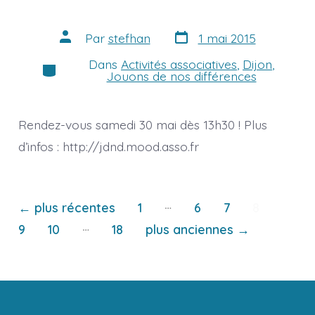
Date
Auteur
Par
stefhan
1 mai 2015
de
de
publication
la
Dans
Activités associatives
,
Dijon
,
Catégories
publication
Jouons de nos différences
Rendez-vous samedi 30 mai dès 13h30 ! Plus
d’infos : http://jdnd.mood.asso.fr
Pagination
…
←
plus récentes
1
6
7
8
…
9
10
18
plus anciennes
→
des
publications