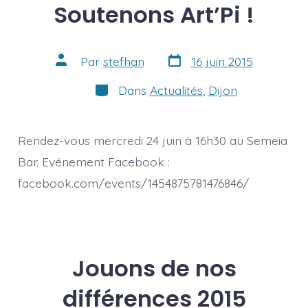
Soutenons Art’Pi !
Date
Auteur
Par
stefhan
16 juin 2015
de
de
publication
la
Catégories
Dans
Actualités
,
Dijon
publication
Rendez-vous mercredi 24 juin à 16h30 au Semeia
Bar. Evénement Facebook :
facebook.com/events/1454875781476846/
Jouons de nos
différences 2015