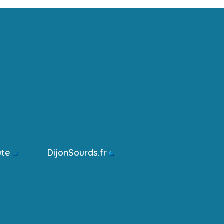
ute
DijonSourds.fr