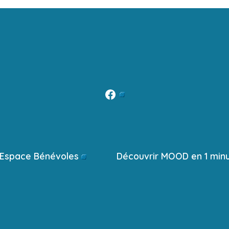
Open
Facebook
in
a
Espace Bénévoles
Découvrir MOOD en 1 min
new
tab