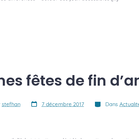
es fêtes de fin d’
Date
Catégories
r
stefhan
7 décembre 2017
Dans
Actualit
de
publication
ion