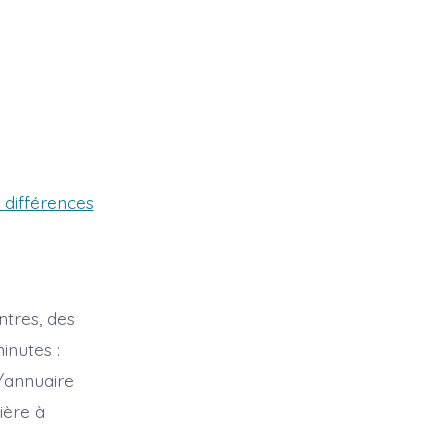
différences
ntres, des
inutes :
r/annuaire
ière à