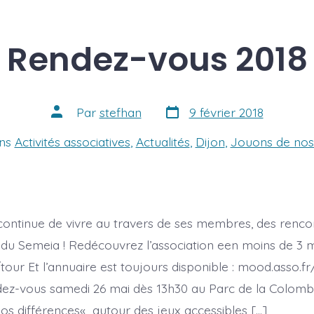
Rendez-vous 2018
Date
Auteur
Par
stefhan
9 février 2018
de
de
publication
la
ies
ns
Activités associatives
,
Actualités
,
Dijon
,
Jouons de nos 
publication
 continue de vivre au travers de ses membres, des renco
 du Semeia ! Redécouvrez l’association een moins de 3 m
tour Et l’annuaire est toujours disponible : mood.asso.f
ez-vous samedi 26 mai dès 13h30 au Parc de la Colomb
os différences« autour des jeux accessibles […]