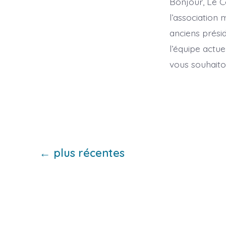
Bonjour, Le Co
l’association 
anciens présid
l’équipe actu
vous souhaito
Pagination
←
plus récentes
des
publications