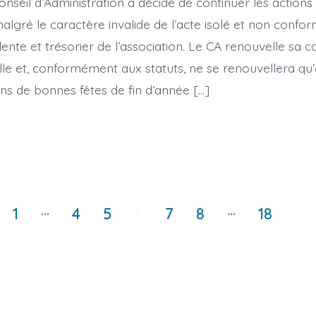
nseil d’Administration a décidé de continuer les actions
malgré le caractère invalide de l’acte isolé et non confo
ente et trésorier de l’association. Le CA renouvelle sa c
elle et, conformément aux statuts, ne se renouvellera qu
ns de bonnes fêtes de fin d’année […]
…
…
1
4
5
6
7
8
18