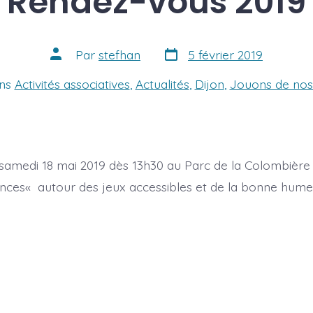
Rendez-vous 2019
Date
Auteur
Par
stefhan
5 février 2019
de
de
publication
la
ies
ns
Activités associatives
,
Actualités
,
Dijon
,
Jouons de nos 
publication
amedi 18 mai 2019 dès 13h30 au Parc de la Colombière
ences« autour des jeux accessibles et de la bonne hume