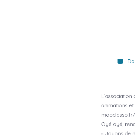
Catégor
Da
L’association
animations et
mood.asso.fr/
Oyé oyé, rend
« Jouons de n