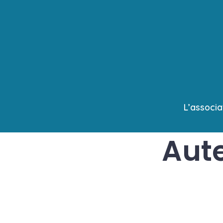
Aller
au
contenu
L’associa
Aute