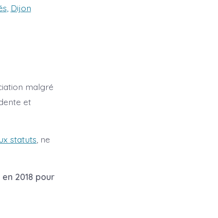
és
,
Dijon
ciation malgré
dente et
ux statuts
, ne
 en 2018 pour