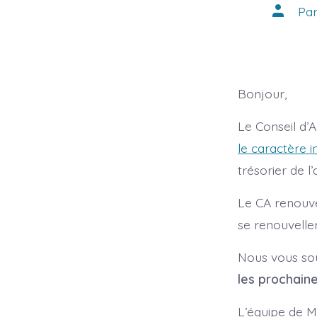
Auteur
Pa
de
la
publicat
Bonjour,
Le Conseil d’A
le caractère i
trésorier de l’
Le CA renouve
se renouveller
Nous vous sou
les prochain
L’équipe de