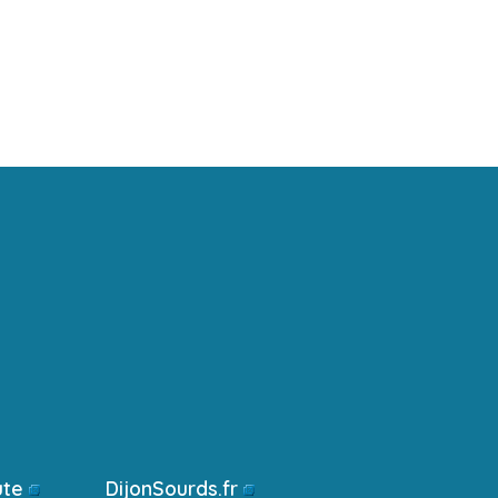
ute
DijonSourds.fr