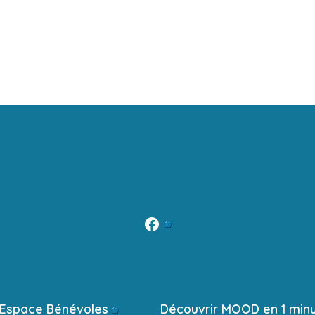
Open
Facebook
in
a
Espace Bénévoles
Découvrir MOOD en 1 min