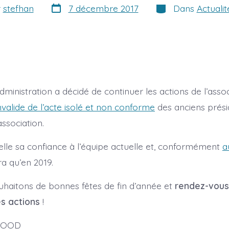
Date
Catégories
r
stefhan
7 décembre 2017
Dans
Actualit
de
publication
ion
dministration a décidé de continuer les actions de l’asso
nvalide de l’acte isolé et non conforme
des anciens prési
association.
lle sa confiance à l’équipe actuelle et, conformément
a
a qu’en 2019.
haitons de bonnes fêtes de fin d’année et
rendez-vous
es actions
!
 MOOD