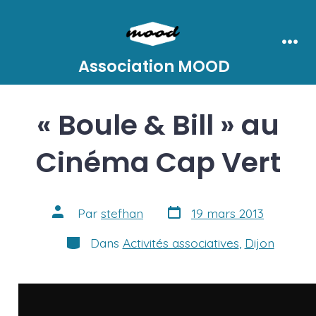
Aller
au
contenu
Men
Association MOOD
« Boule & Bill » au
Cinéma Cap Vert
Date
Auteur
Par
stefhan
19 mars 2013
de
de
publication
la
Catégories
Dans
Activités associatives
,
Dijon
publication