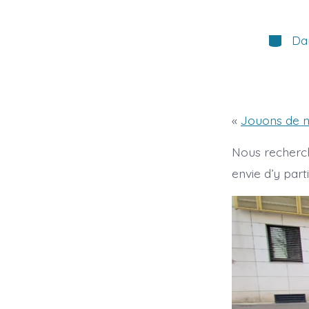
Catégor
Da
«
Jouons de n
Nous recherch
envie d’y part