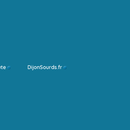
ute
DijonSourds.fr