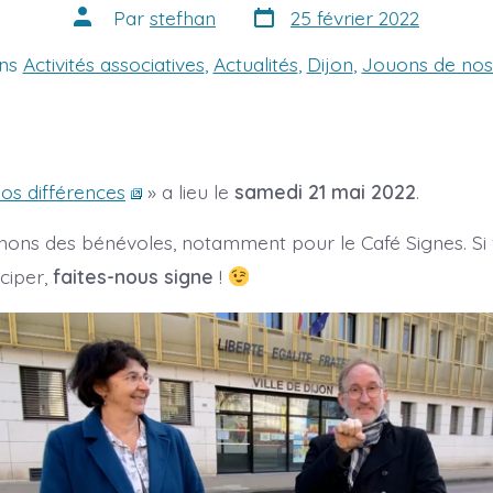
Date
Auteur
Par
stefhan
25 février 2022
de
de
publication
la
ies
ns
Activités associatives
,
Actualités
,
Dijon
,
Jouons de nos 
publication
os différences
» a lieu le
samedi 21 mai 2022
.
ons des bénévoles, notamment pour le Café Signes. Si
iciper,
faites-nous signe
!